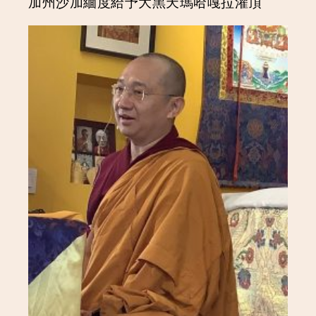
加州沙加緬度給予大黑天瑪哈嘎拉灌頂