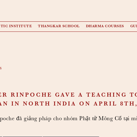
TIC INSTITUTE
THANGKAR SCHOOL
DHARMA COURSES
GU
s
ER RINPOCHE GAVE A TEACHING T
N IN NORTH INDIA ON APRIL 8TH,
poche đã giảng pháp cho nhóm Phật tử Mông Cổ tại m