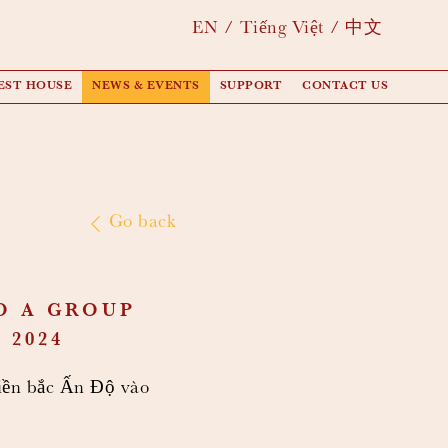
EN
Tiếng Việt
中文
EST HOUSE
NEWS & EVENTS
SUPPORT
CONTACT US
Go back
O A GROUP
 2024
iền bắc Ấn Độ vào