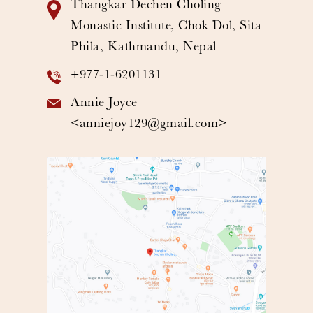
Thangkar Dechen Choling
Monastic Institute, Chok Dol, Sita
Phila, Kathmandu, Nepal
+977-1-6201131
Annie Joyce
<
anniejoy129@gmail.com
>